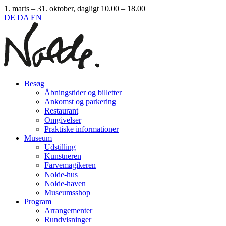
1. marts – 31. oktober, dagligt 10.00 – 18.00
DE
DA
EN
Besøg
Åbningstider og billetter
Ankomst og parkering
Restaurant
Omgivelser
Praktiske informationer
Museum
Udstilling
Kunstneren
Farvemagikeren
Nolde-hus
Nolde-haven
Museumsshop
Program
Arrangementer
Rundvisninger