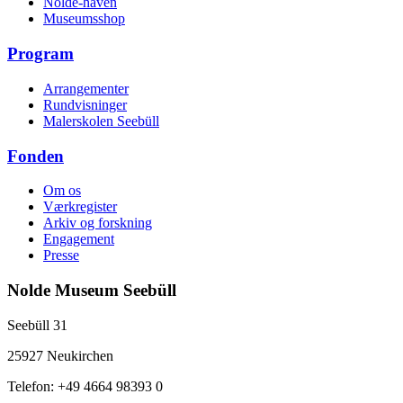
Nolde-haven
Museumsshop
Program
Arrangementer
Rundvisninger
Malerskolen Seebüll
Fonden
Om os
Værkregister
Arkiv og forskning
Engagement
Presse
Nolde Museum Seebüll
Seebüll 31
25927 Neukirchen
Telefon: +49 4664 98393 0