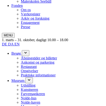
Malerskolen Seebüll
Fonden
Om os
Værkregister
Arkiv og forskning
Engagement
Presse
MENU
1. marts – 31. oktober, dagligt 10.00 – 18.00
DE
DA
EN
Besøg
Åbningstider og billetter
Ankomst og parkering
Restaurant
Omgivelser
Praktiske informationer
Museum
Udstilling
Kunstneren
Farvemagikeren
Nolde-hus
Nolde-haven