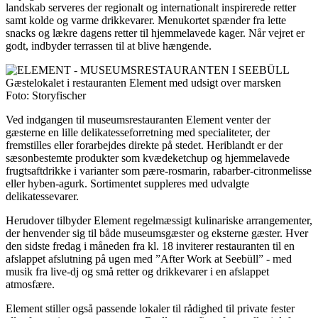
landskab serveres der regionalt og internationalt inspirerede retter
samt kolde og varme drikkevarer. Menukortet spænder fra lette
snacks og lækre dagens retter til hjemmelavede kager. Når vejret er
godt, indbyder terrassen til at blive hængende.
Gæstelokalet i restauranten Element med udsigt over marsken
Foto: Storyfischer
Ved indgangen til museumsrestauranten Element venter der
gæsterne en lille delikatesseforretning med specialiteter, der
fremstilles eller forarbejdes direkte på stedet. Heriblandt er der
sæsonbestemte produkter som kvædeketchup og hjemmelavede
frugtsaftdrikke i varianter som pære-rosmarin, rabarber-citronmelisse
eller hyben-agurk. Sortimentet suppleres med udvalgte
delikatessevarer.
Herudover tilbyder Element regelmæssigt kulinariske arrangementer,
der henvender sig til både museumsgæster og eksterne gæster. Hver
den sidste fredag i måneden fra kl. 18 inviterer restauranten til en
afslappet afslutning på ugen med ”After Work at Seebüll” - med
musik fra live-dj og små retter og drikkevarer i en afslappet
atmosfære.
Element stiller også passende lokaler til rådighed til private fester