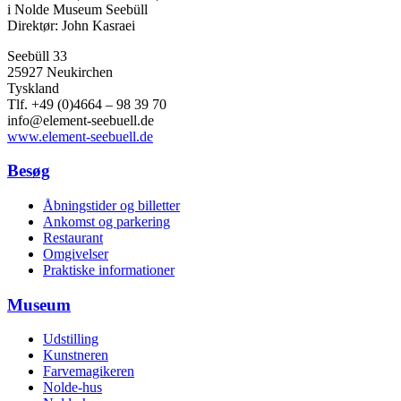
i Nolde Museum Seebüll
Direktør: John Kasraei
Seebüll 33
25927 Neukirchen
Tyskland
Tlf. +49 (0)4664 – 98 39 70
info@element-seebuell.de
www.element-seebuell.de
Besøg
Åbningstider og billetter
Ankomst og parkering
Restaurant
Omgivelser
Praktiske informationer
Museum
Udstilling
Kunstneren
Farvemagikeren
Nolde-hus